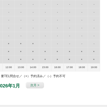
-
-
-
-
-
-
-
-
-
-
-
-
-
-
-
-
-
-
-
-
-
-
-
-
-
-
-
-
-
-
-
-
-
-
-
-
-
-
-
-
×
×
×
-
-
-
-
-
×
×
×
×
×
×
×
×
×
×
×
×
×
×
×
×
12:00
13:00
14:00
15:00
16:00
17:00
18:00
19:00
要TEL問合せ／（×）予約済み／（-）予約不可
2026年1月
次月 >