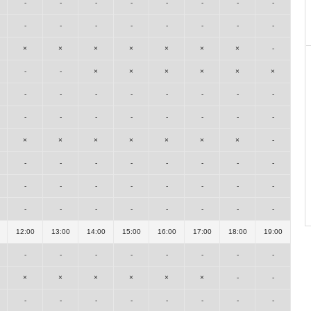
-
-
-
-
-
-
-
-
-
-
-
-
-
-
-
-
×
×
×
×
×
×
×
-
-
-
×
×
×
×
×
×
-
-
-
-
-
-
-
-
-
-
-
-
-
-
-
-
×
×
×
×
×
×
×
-
-
-
-
-
-
-
-
-
-
-
-
-
-
-
-
-
-
-
-
-
-
-
-
-
12:00
13:00
14:00
15:00
16:00
17:00
18:00
19:00
-
-
-
-
-
-
-
-
×
×
×
×
×
×
-
-
-
-
-
-
-
-
-
-