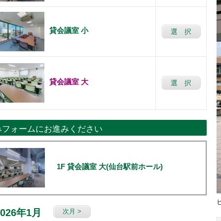
貸会議室 小
選 択
貸会議室 大
選 択
みフォームにお進みください
1F 貸会議室 大(仙台駅前ホール)
2026年1月
次月 >